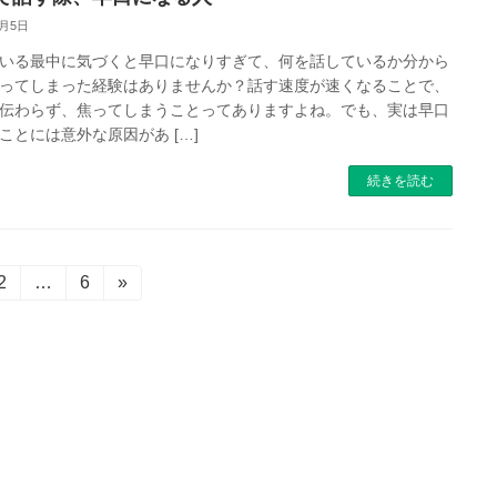
9月5日
いる最中に気づくと早口になりすぎて、何を話しているか分から
ってしまった経験はありませんか？話す速度が速くなることで、
伝わらず、焦ってしまうことってありますよね。でも、実は早口
ことには意外な原因があ […]
続きを読む
固
2
…
固
6
»
定
定
ペ
ペ
ー
ー
ジ
ジ