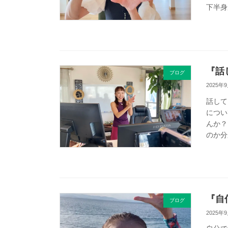
下半身
『話
ブログ
2025年
話して
につい
んか？
のか分
『自
ブログ
2025年