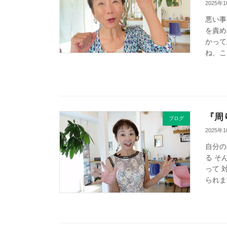
2025年
悪い事
を責め
かって
ね、こ
『周
ブログ
2025年
自分の
る そ
って 
られま