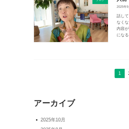
2025年
話して
なくな
内容が
になる
投
固
1
定
稿
ペ
ー
の
ジ
アーカイブ
ペ
ー
2025年10月