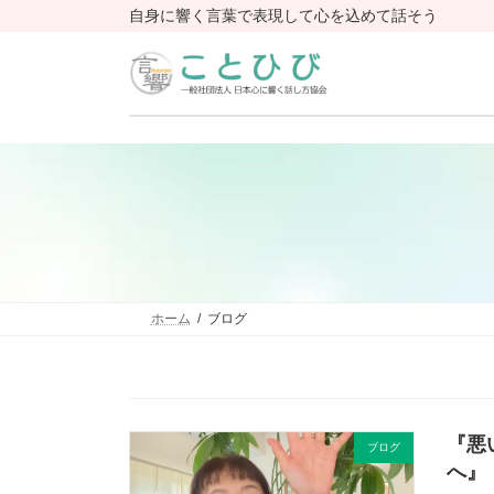
コ
ナ
自身に響く言葉で表現して心を込めて話そう
ン
ビ
テ
ゲ
ン
ー
ツ
シ
へ
ョ
ス
ン
キ
に
ッ
移
プ
動
ホーム
ブログ
『悪
ブログ
へ』