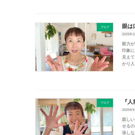
眼は
ブログ
2025年
眼力が
印象に
見えて
かり人
『人
ブログ
2025年
親しい
せるの
張しな