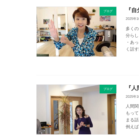
『自
ブログ
2025年
多くの
分らし
・あっ
く話す
『人
ブログ
2025年
人間関
もって
まる話
例えば