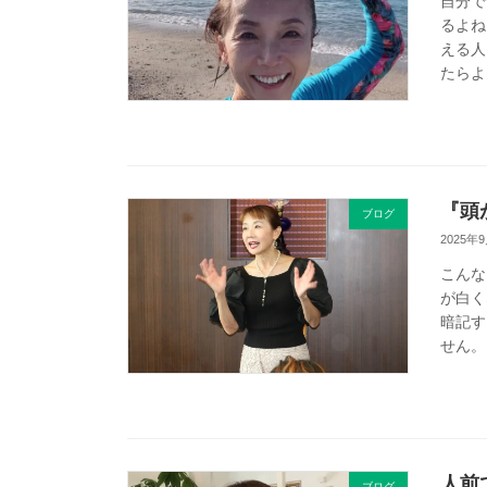
自分で
るよね
える人
たらよ
『頭
ブログ
2025年
こんな
が白く
暗記す
せん。
人前
ブログ