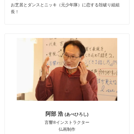
お芝居とダンスとニッキ（元少年隊）に恋する殻破り組組
長！
阿部 浩
(あべひろし)
言響®︎インストラクター
仏画制作