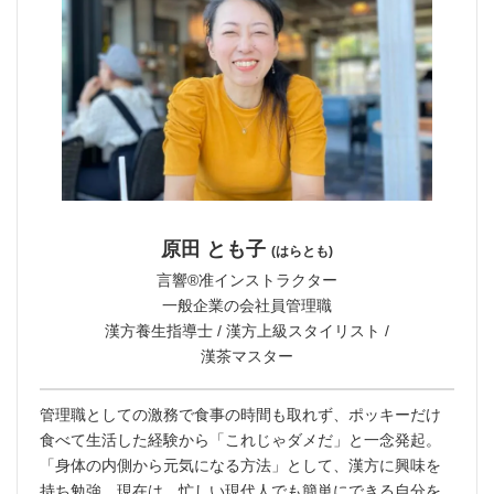
原田 とも子
(はらとも)
言響®︎准インストラクター
一般企業の会社員管理職
漢方養生指導士 / 漢方上級スタイリスト /
漢茶マスター
管理職としての激務で食事の時間も取れず、ポッキーだけ
食べて生活した経験から「これじゃダメだ」と一念発起。
「身体の内側から元気になる方法」として、漢方に興味を
持ち勉強。現在は、忙しい現代人でも簡単にできる自分を