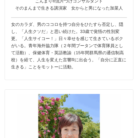
こんまり®︎流片づけコンサルタント
そのまんまで生きる講演家 女からと男になった加菜人
女のカラダ、男のココロを持つ自分をひたすら否定し、隠
し、「人生クソだ」と思い続けた。33歳で覚悟の性別変
更。「人生サイコー！」日々幸せを感じて生きているボク
がいる。青年海外協力隊（２年間ブータンで体育隊員とし
て活動）、保健体育・英語教諭（15年間群馬県の通信制高
校）を経て、人生を変えた言響Rに出会う。「自分に正直に
生きる」ことをモットーに活動。