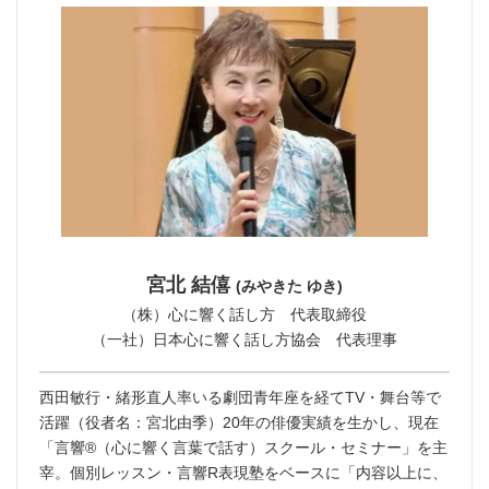
宮北 結僖
(みやきた ゆき)
（株）心に響く話し方 代表取締役
（一社）日本心に響く話し方協会 代表理事
西田敏行・緒形直人率いる劇団青年座を経てTV・舞台等で
活躍（役者名：宮北由季）20年の俳優実績を生かし、現在
「言響®︎（心に響く言葉で話す）スクール・セミナー」を主
宰。個別レッスン・言響R表現塾をベースに「内容以上に、