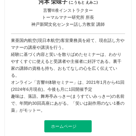
河本 栄味子
(こうもと えみこ)
言響®︎准インストラクター
トーマルマナー研究所 所長
神戸新聞文化センター話し方教室 講師
東亜国内航空(現日本航空)客室乗務員を経て、現在話し方や
マナーの講座や講演を行う。
経験に基づく内容と笑いを散りばめたセミナーは、わかり
やすくすぐに使えると受講者や主催者に好評である。裏千
家の講師の資格も持ち、おもてなしの心を広く伝えてい
る。
オンライン「言響®︎体験セミナー」は、2021年1月から41回
(2024年6月現在)。今後も月に1回開催予定
趣味は、落語。舞寿亭みっきー(まうすていみっきー)の名前
で、年間約30回高座にあがる。「笑いは副作用のない1番の
薬」がモットー。
ホームページ