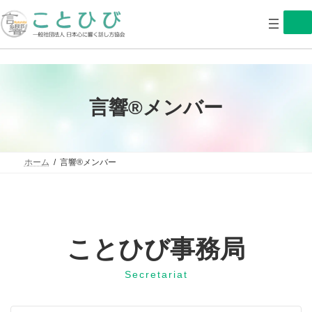
コ
ナ
ン
ビ
テ
ゲ
ン
ー
ツ
シ
へ
ョ
ス
ン
キ
に
言響®︎メンバー
ッ
移
プ
動
ホーム
言響®︎メンバー
ことひび事務局
Secretariat