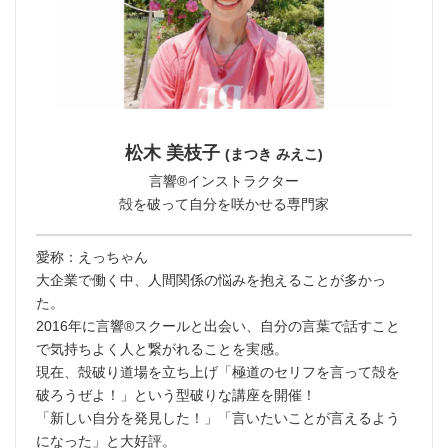
松木 美枝子
(まつき みえこ)
言響®︎インストラクター
殻を破って自分を咲かせる専門家
愛称：えっちゃん
大企業で働く中、人間関係の悩みを抱えることが多かっ
た。
2016年に言響®︎スクールと出会い、自分の言葉で話すこと
で気持ちよく人と繋がれることを実感。
現在、殻破り道場を立ち上げ「極道のセリフを言って殻を
破ろうぜよ！」という型破りな講座を開催！
「新しい自分を発見した！」「言いたいことが言えるよう
になった」と大好評。