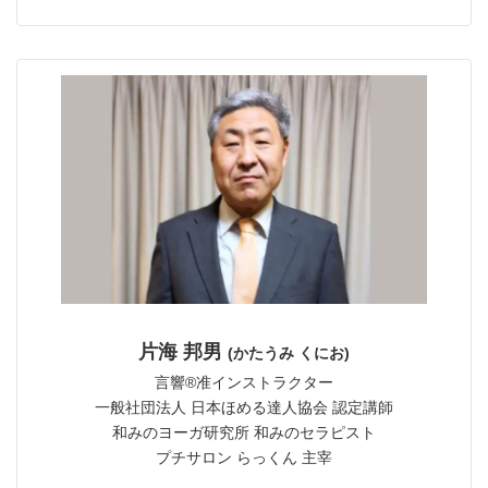
片海 邦男
(かたうみ くにお)
言響®︎准インストラクター
一般社団法人 日本ほめる達人協会 認定講師
和みのヨーガ研究所 和みのセラピスト
プチサロン らっくん 主宰