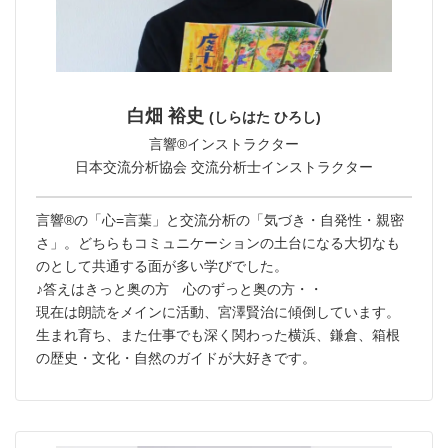
白畑 裕史
(しらはた ひろし)
言響®︎インストラクター
日本交流分析協会 交流分析士インストラクター
言響®︎の「心=言葉」と交流分析の「気づき・自発性・親密
さ」。どちらもコミュニケーションの土台になる大切なも
のとして共通する面が多い学びでした。
♪答えはきっと奥の方 心のずっと奥の方・・
現在は朗読をメインに活動、宮澤賢治に傾倒しています。
生まれ育ち、また仕事でも深く関わった横浜、鎌倉、箱根
の歴史・文化・自然のガイドが大好きです。