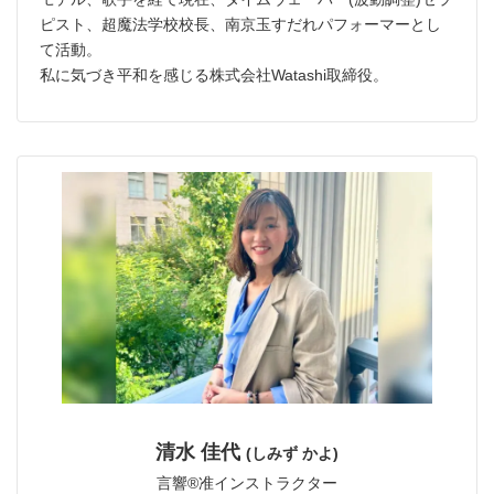
ピスト、超魔法学校校長、南京玉すだれパフォーマーとし
て活動。
私に気づき平和を感じる株式会社Watashi取締役。
清水 佳代
(しみず かよ)
言響®︎准インストラクター