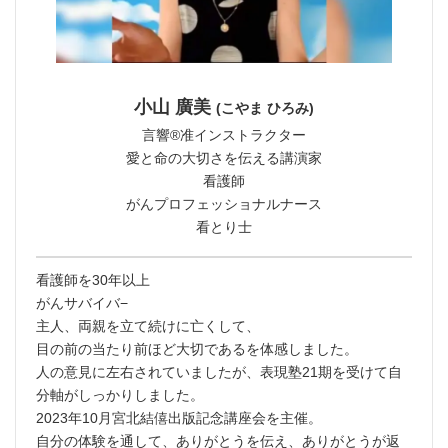
小山 廣美
(こやま ひろみ)
言響®︎准インストラクター
愛と命の大切さを伝える講演家
看護師
がんプロフェッショナルナース
看とり士
看護師を30年以上
がんサバイバ−
主人、両親を立て続けに亡くして、
目の前の当たり前ほど大切であるを体感しました。
人の意見に左右されていましたが、表現塾21期を受けて自
分軸がしっかりしました。
2023年10月宮北結僖出版記念講座会を主催。
自分の体験を通して、ありがとうを伝え、ありがとうが返