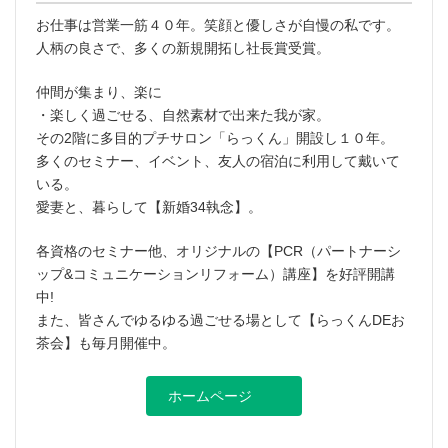
お仕事は営業一筋４０年。笑顔と優しさが自慢の私です。
人柄の良さで、多くの新規開拓し社長賞受賞。
仲間が集まり、楽に
・楽しく過ごせる、自然素材で出来た我が家。
その2階に多目的プチサロン「らっくん」開設し１０年。
多くのセミナー、イベント、友人の宿泊に利用して戴いて
いる。
愛妻と、暮らして【新婚34執念】。
各資格のセミナー他、オリジナルの【PCR（パートナーシ
ップ&コミュニケーションリフォーム）講座】を好評開講
中!
また、皆さんでゆるゆる過ごせる場として【らっくんDEお
茶会】も毎月開催中。
ホームページ