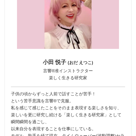
小田 悦子
(おだ えつこ)
言響®︎准インストラクター
楽しく生きる研究家
子供の頃からずっと人前で話すことが苦手！
という苦手意識を言響®︎で克服。
私を感じて感じたことをそのまま表現する楽しさを知り、
楽しいを更に研究し続ける「楽しく生きる研究家」として
瞬間瞬間を過ごし、
以来自分を表現することを仕事にしている。
モデル、歌手を経て現在、タイムウェーバー(波動調整)セラ