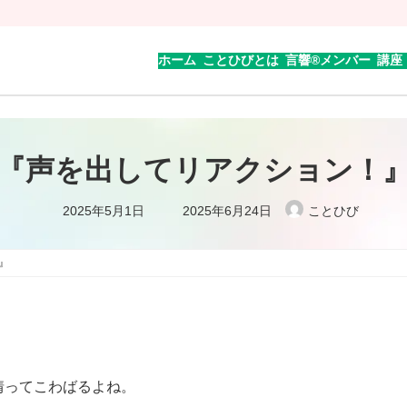
ホーム
ことひびとは
言響®︎メンバー
講座
『声を出してリアクション！
最
2025年5月1日
2025年6月24日
ことひび
終
更
新
日
』
時
:
情ってこわばるよね。