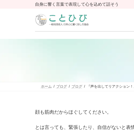
コ
ナ
自身に響く言葉で表現して心を込めて話そう
ン
ビ
テ
ゲ
ン
ー
ツ
シ
へ
ョ
ス
ン
キ
に
ッ
移
プ
動
ホーム
ブログ
ブログ
『声を出してリアクション！
顔も筋肉だからほぐしてください。
とは言っても、緊張したり、自信がないと表