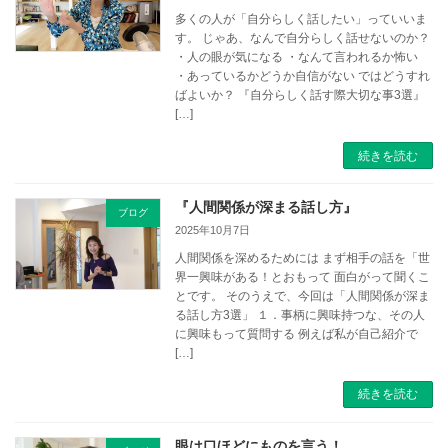
多くの人が「自分らしく話したい」っていいま
す。 じゃあ、なんで自分らしく話せないのか？
・人の眼が気になる ・なんて言われるか怖い
・あっているかどうか自信がない ではどうすれ
ばよいか？ 『自分らしく話す際大切な事3選』
[…]
続きを読む
『人間関係が深まる話し方』
ブログ
2025年10月7日
人間関係を深めるためには まず相手の話を「世
界一興味がある！とおもって 面白がって聞くこ
とです。 そのうえで、今回は「人間関係が深ま
る話し方3選」 １．事柄に興味持つな、その人
に興味もって質問する 例えば私が自己紹介で
[…]
続きを読む
眼は口ほどにものを言う！