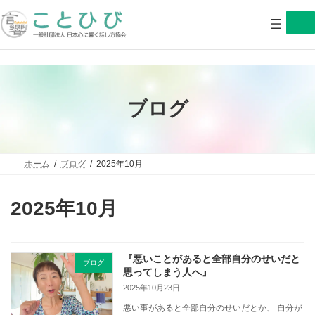
コ
ナ
ン
ビ
テ
ゲ
ン
ー
ツ
シ
へ
ョ
ス
ン
キ
に
ブログ
ッ
移
プ
動
ホーム
ブログ
2025年10月
2025年10月
『悪いことがあると全部自分のせいだと
ブログ
思ってしまう人へ』
2025年10月23日
悪い事があると全部自分のせいだとか、 自分が