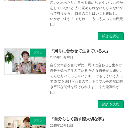
悪いと思ったり、自分を責めちゃう いつも何か
をしていないと 人に認められないんじゃないか
って思うから、 自分のことはいつも後回し。
いかがですか？ でもね、こういう人って自己責
[…]
続きを読む
『周りに合わせて生きている人』
ブログ
2025年10月18日
自分の本音を言わずに、周りに合わせる生き方
自分を偽って生きている そんな自分が大嫌い。
そんな方いらっしゃいます。 でもそういう人っ
て 対立を避けられるので、トラブルを未然に防
ぎ平和な関係を続けられます。 また協調性が
[…]
続きを読む
『自分らしく話す際大切な事』
ブログ
2025年10月11日