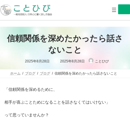
コ
ナ
ン
ビ
テ
ゲ
ン
ー
ツ
シ
へ
ョ
ス
ン
信頼関係を深めたかったら話さ
キ
に
ッ
移
ないこと
プ
動
最
2025年8月28日
2025年8月28日
ことひび
終
更
新
日
ホーム
ブログ
ブログ
信頼関係を深めたかったら話さないこと
時
:
「信頼関係を深めるために、
相手が喜ぶことためになることを話さなくてはいけない」
って思っていませんか？